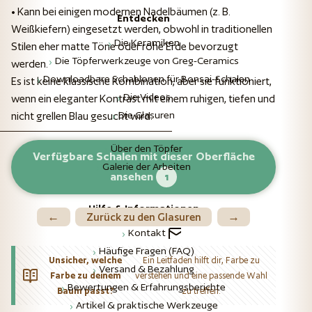
• Kann bei einigen modernen Nadelbäumen (z. B.
Entdecken
Weißkiefern) eingesetzt werden, obwohl in traditionellen
Die Keramiken
Stilen eher matte Töne oder rohe Erde bevorzugt
Die Töpferwerkzeuge von Greg-Ceramics
werden.
Downloadbare Schablonen für Bonsai-Schalen
Es ist keine klassische Kombination, aber sie funktioniert,
Die Videos
wenn ein eleganter Kontrast mit einem ruhigen, tiefen und
Die Glasuren
nicht grellen Blau gesucht wird.
Über den Töpfer
Verfügbare Schalen
mit dieser Oberfläche
Galerie der Arbeiten
ansehen
1
Hilfe & Informationen
←
Zurück zu den Glasuren
→
Kontakt
Häufige Fragen (FAQ)
Unsicher, welche
Ein Leitfaden hilft dir, Farbe zu
Versand & Bezahlung
Farbe zu deinem
verstehen und eine passende Wahl
Bewertungen & Erfahrungsberichte
Baum passt?
zu treffen.
Artikel & praktische Werkzeuge