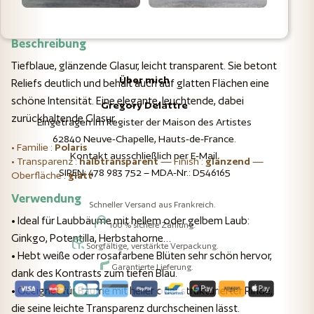
Beschreibung
Tiefblaue, glänzende Glasur, leicht transparent. Sie betont
Über mich
Reliefs deutlich und behält auch auf glatten Flächen eine
schöne Intensität. Eine elegante, leuchtende, dabei
Gregory Delattre
zurückhaltende Glasur.
Eingetragen im Register der Maison des Artistes
62840 Neuve-Chapelle, Hauts-de-France.
• Familie :
Polaris
Kontakt ausschließlich per E-Mail.
• Transparenz :
halbtransparent
— Finish :
glänzend
—
SIREN: 478 983 752 – MDA-Nr.: D546165
Oberfläche :
glatt
Verwendung
Schneller Versand aus Frankreich.
• Ideal für Laubbäume mit hellem oder gelbem Laub:
100 % sichere Zahlung.
Ginkgo, Potentilla, Herbstahorne…
Sorgfältige, verstärkte Verpackung.
• Hebt weiße oder rosafarbene Blüten sehr schön hervor,
Garantierte Lieferung.
dank des Kontrasts zum tiefen Blau.
• Geeignet für Bäume mit heller oder strukturierter Rinde,
die seine leichte Transparenz durchscheinen lässt.