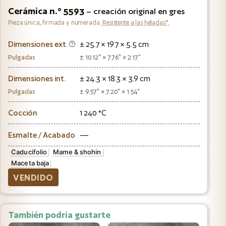
Cerámica n.º 5593
– creación original en gres
Pieza única, firmada y numerada.
Resistente a las heladas*.
Dimensiones ext.
± 25.7 × 19.7 × 5.5 cm
Pulgadas
± 10.12" × 7.76" × 2.17"
Dimensiones int.
± 24.3 × 18.3 × 3.9 cm
Pulgadas
± 9.57" × 7.20" × 1.54"
Cocción
1 240 °C
Esmalte / Acabado
—
Caducifolio
Mame & shohin
Maceta baja
VENDIDO
También podría gustarte