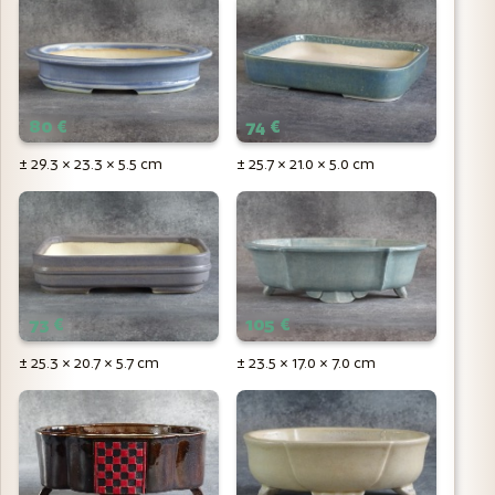
80 €
74 €
± 29.3 × 23.3 × 5.5 cm
± 25.7 × 21.0 × 5.0 cm
73 €
105 €
± 25.3 × 20.7 × 5.7 cm
± 23.5 × 17.0 × 7.0 cm