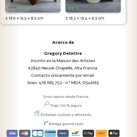
115 €
150 €
69 €
± 19.0 × 15.5 × 8.5 cm
± 18.2 × 13.4 × 6.3 cm
Acerca de
Gregory Delattre
Inscrito en la Maison des Artistes
62840 Neuve-Chapelle, Alta Francia.
Contacto únicamente por email.
Siren: 478 983 752 - n.º MDA: D546165
Envío rápido desde Francia.
Pago 100 % seguro.
Embalaje cuidado y reforzado.
Entrega garantizada.