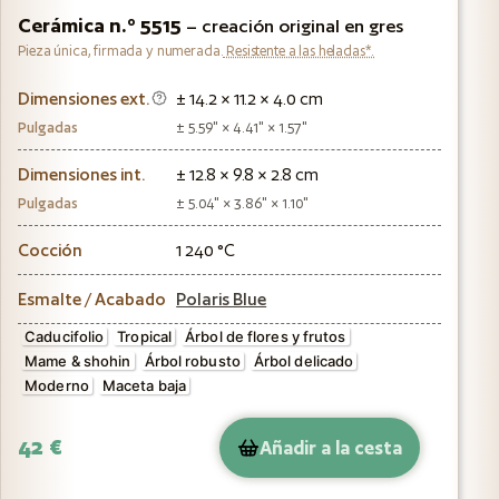
Cerámica n.º 5515
– creación original en gres
Pieza única, firmada y numerada.
Resistente a las heladas*.
Dimensiones ext.
± 14.2 × 11.2 × 4.0 cm
Pulgadas
± 5.59" × 4.41" × 1.57"
Dimensiones int.
± 12.8 × 9.8 × 2.8 cm
Pulgadas
± 5.04" × 3.86" × 1.10"
Cocción
1 240 °C
Esmalte / Acabado
Polaris Blue
Caducifolio
Tropical
Árbol de flores y frutos
Mame & shohin
Árbol robusto
Árbol delicado
Moderno
Maceta baja
42 €
Añadir a la cesta