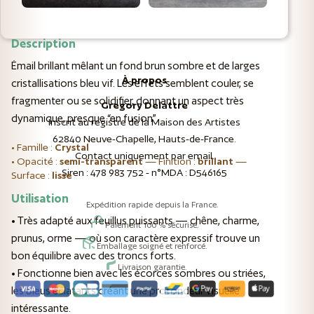
Description
Émail brillant mêlant un fond brun sombre et de larges
À propos
cristallisations bleu vif. Les effets semblent couler, se
fragmenter ou se solidifier, donnant un aspect très
Gregory Delattre
dynamique, presque “en fusion”.
Inscrit au registre de la Maison des Artistes
62840 Neuve-Chapelle, Hauts-de-France.
• Famille :
Crystal
Contact uniquement par email.
• Opacité :
semi-transparent
— Finition :
brillant
—
Siren : 478 983 752 - n°MDA : D546165
Surface :
lisse
Utilisation
Expédition rapide depuis la France.
• Très adapté aux feuillus puissants — chêne, charme,
Paiement 100 % sécurisé.
prunus, orme — où son caractère expressif trouve un
Emballage soigné et renforcé.
bon équilibre avec des troncs forts.
Livraison garantie.
• Fonctionne bien avec les écorces sombres ou striées,
les bleus éclatants créant une profondeur visuelle
intéressante.