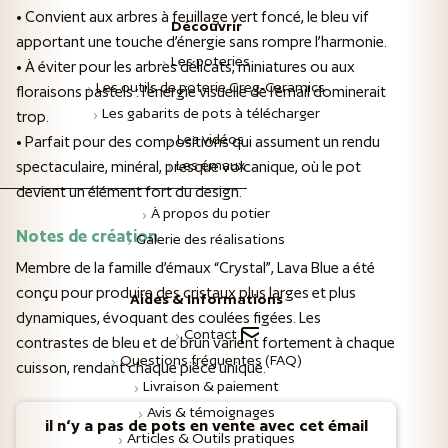
• Convient aux arbres à feuillage vert foncé, le bleu vif
Découvrir
apportant une touche d’énergie sans rompre l’harmonie.
Les poteries
• À éviter pour les arbres délicats, miniatures ou aux
Les outils de poterie Greg-Ceramics
floraisons pastels : l’énergie visuelle de l’émail dominerait
Les gabarits de pots à télécharger
trop.
Les vidéos
• Parfait pour des compositions qui assument un rendu
Les émaux
spectaculaire, minéral, presque volcanique, où le pot
devient un élément fort du design.
À propos du potier
Notes de création
Galerie des réalisations
Membre de la famille d’émaux “Crystal”, Lava Blue a été
conçu pour produire des cristaux plus larges et plus
Aides & Informations
dynamiques, évoquant des coulées figées. Les
Contact
contrastes de bleu et de brun varient fortement à chaque
Questions fréquentes (FAQ)
cuisson, rendant chaque pièce unique.
Livraison & paiement
Avis & témoignages
il n‘y a pas de pots en vente avec cet émail
Articles & Outils pratiques