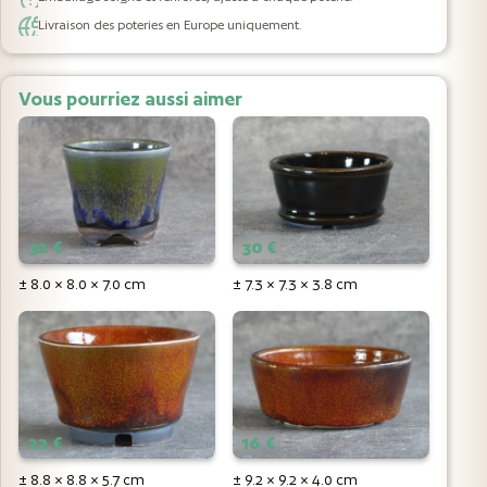
Livraison des poteries en Europe uniquement.
Vous pourriez aussi aimer
32 €
30 €
± 8.0 × 8.0 × 7.0 cm
± 7.3 × 7.3 × 3.8 cm
22 €
16 €
± 8.8 × 8.8 × 5.7 cm
± 9.2 × 9.2 × 4.0 cm