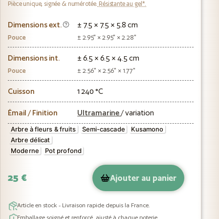
Pièce unique, signée & numérotée.
Résistante au gel*.
Dimensions ext.
± 7.5 × 7.5 × 5.8 cm
Pouce
± 2.95" × 2.95" × 2.28"
Dimensions int.
± 6.5 × 6.5 × 4.5 cm
Pouce
± 2.56" × 2.56" × 1.77"
Cuisson
1 240 °C
Émail / Finition
Ultramarine
/ variation
Arbre à fleurs & fruits
Semi-cascade
Kusamono
Arbre délicat
Moderne
Pot profond
25 €
Ajouter au panier
Article en stock - Livraison rapide depuis la France.
Emballage soigné et renforcé, ajusté à chaque poterie.