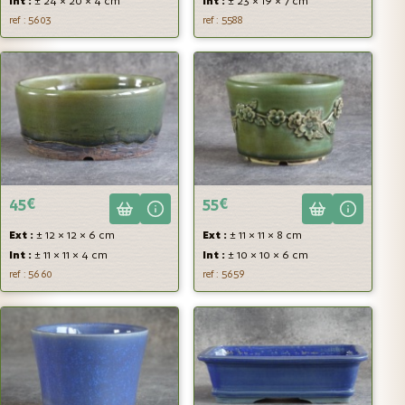
Int :
± 24 × 20 × 4 cm
Int :
± 23 × 19 × 7 cm
ref : 5603
ref : 5588
45€
55€
Ext :
± 12 × 12 × 6 cm
Ext :
± 11 × 11 × 8 cm
Int :
± 11 × 11 × 4 cm
Int :
± 10 × 10 × 6 cm
ref : 5660
ref : 5659