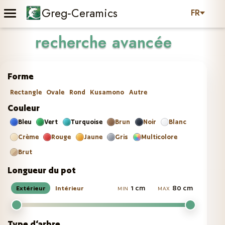
Greg‑Ceramics
FR
recherche avancée
Forme
Rectangle
Ovale
Rond
Kusamono
Autre
Couleur
Bleu
Vert
Turquoise
Brun
Noir
Blanc
Crème
Rouge
Jaune
Gris
Multicolore
Brut
Longueur du pot
1 cm
80 cm
Extérieur
Intérieur
MIN
MAX
Type d‘arbre