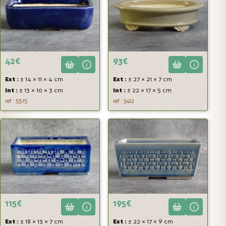
42€
93€
Ext :
± 14 × 11 × 4 cm
Ext :
± 27 × 21 × 7 cm
Int :
± 13 × 10 × 3 cm
Int :
± 22 × 17 × 5 cm
ref : 5515
ref : 5412
115€
195€
Ext :
± 18 × 13 × 7 cm
Ext :
± 22 × 17 × 9 cm