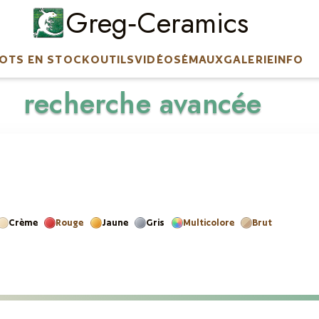
Greg‑Ceramics
OTS EN STOCK
OUTILS
VIDÉOS
ÉMAUX
GALERIE
INFO
recherche avancée
Crème
Rouge
Jaune
Gris
Multicolore
Brut