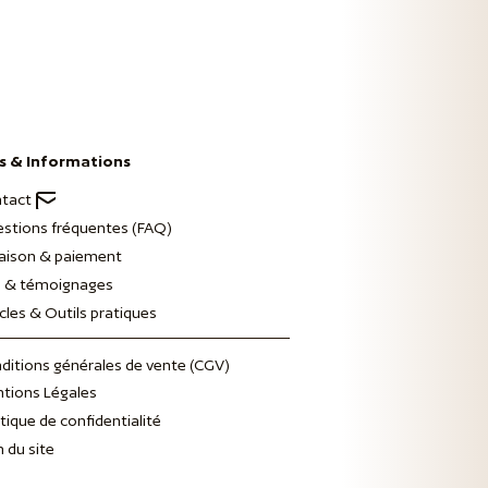
s & Informations
tact
stions fréquentes (FAQ)
raison & paiement
s & témoignages
icles & Outils pratiques
ditions générales de vente (CGV)
tions Légales
itique de confidentialité
n du site