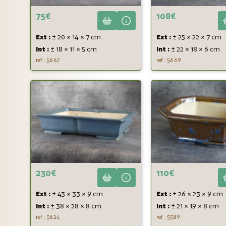
75€
108€
Ext :
± 20 × 14 × 7 cm
Ext :
± 25 × 22 × 7 cm
Int :
± 18 × 11 × 5 cm
Int :
± 22 × 18 × 6 cm
ref : 5667
ref : 5669
230€
110€
Ext :
± 43 × 33 × 9 cm
Ext :
± 26 × 23 × 9 cm
Int :
± 38 × 28 × 8 cm
Int :
± 21 × 19 × 8 cm
ref : 5624
ref : 5589