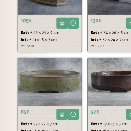
105€
130€
Ext :
± 26 × 23 × 9 cm
Ext :
± 34 × 26 × 8 cm
Int :
± 21 × 18 × 7 cm
Int :
± 32 × 24 × 7 cm
ref : 5610
ref : 5587
85€
52€
Ext :
± 27 × 22 × 7 cm
Ext :
± 17 × 13 × 5 cm
Int :
± 26 × 20 × 5 cm
Int :
± 16 × 12 × 4 cm