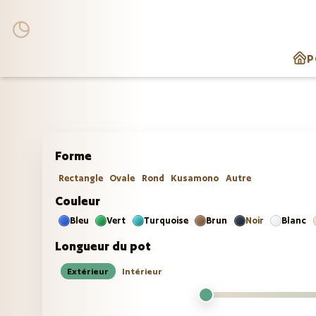
P
Forme
Rectangle
Ovale
Rond
Kusamono
Autre
Couleur
Bleu
Vert
Turquoise
Brun
Noir
Blanc
Longueur du pot
Extérieur
Intérieur