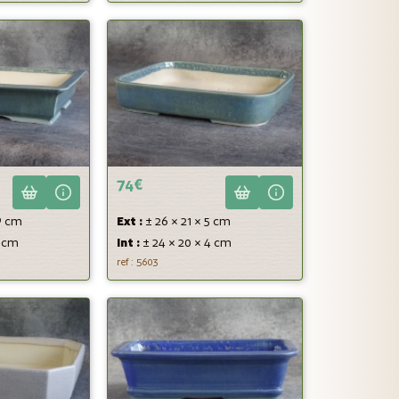
74€
9 cm
Ext :
± 26 × 21 × 5 cm
7 cm
Int :
± 24 × 20 × 4 cm
ref : 5603