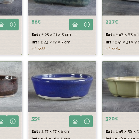
86€
227€
Ext :
± 25 × 21 × 8 cm
Ext :
± 43 × 33 × 
Int :
± 23 × 19 × 7 cm
Int :
± 41 × 31 × 9
ref : 5588
ref : 5594
55€
320€
Ext :
± 17 × 17 × 6 cm
Ext :
± 45 × 38 × 
Int :
± 16 × 16 × 4 cm
Int :
± 39 × 32 × 