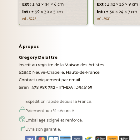
Ext :
± 42 × 34 × 6 cm
Ext :
± 32 × 26 × 9 cm
Int :
± 39 × 30 × 5 cm
Int :
± 30 × 24 × 7 cm
ref : 5025
ref : 5021
À propos
Gregory Delattre
Inscrit au registre de la Maison des Artistes
62840 Neuve-Chapelle, Hauts-de-France.
Contact uniquement par email.
Siren : 478 983 752 - n°MDA : D546165
Expédition rapide depuis la France.
Paiement 100 % sécurisé.
Emballage soigné et renforcé.
Livraison garantie.