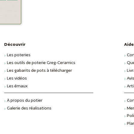
Découvrir
Aide
Les poteries
Con
Les outils de poterie Greg-Ceramics
Que
Les gabarits de pots à télécharger
Liv
Les vidéos
Avi
Les émaux
Art
À propos du potier
Con
Galerie des réalisations
Men
Pol
Pla