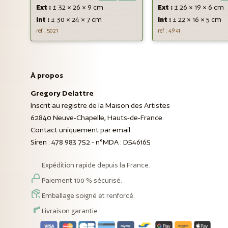
Ext :
± 32 × 26 × 9 cm
Ext :
± 26 × 19 × 6 cm
Int :
± 30 × 24 × 7 cm
Int :
± 22 × 16 × 5 cm
ref : 5021
ref : 4941
À propos
Gregory Delattre
Inscrit au registre de la Maison des Artistes
62840 Neuve-Chapelle, Hauts-de-France.
Contact uniquement par email.
Siren : 478 983 752 - n°MDA : D546165
Expédition rapide depuis la France.
Paiement 100 % sécurisé.
Emballage soigné et renforcé.
Livraison garantie.