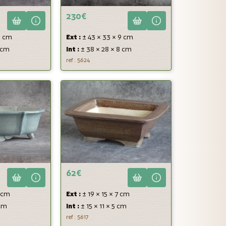
230€
9 cm
Ext :
± 43 × 33 × 9 cm
8 cm
Int :
± 38 × 28 × 8 cm
ref : 5624
62€
7 cm
Ext :
± 19 × 15 × 7 cm
 cm
Int :
± 15 × 11 × 5 cm
ref : 5617