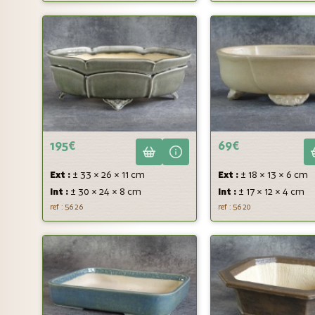
195€
69€
Ext :
± 33 × 26 × 11 cm
Ext :
± 18 × 13 × 6 cm
Int :
± 30 × 24 × 8 cm
Int :
± 17 × 12 × 4 cm
ref : 5626
ref : 5620