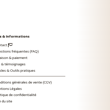
s & Informations
tact
stions fréquentes (FAQ)
raison & paiement
s & témoignages
icles & Outils pratiques
ditions générales de vente (CGV)
tions Légales
itique de confidentialité
n du site