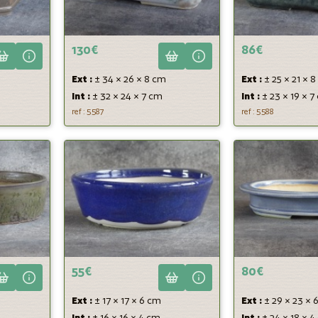
130€
86€
Ext :
± 34 × 26 × 8 cm
Ext :
± 25 × 21 × 
Int :
± 32 × 24 × 7 cm
Int :
± 23 × 19 × 7
ref : 5587
ref : 5588
55€
80€
Ext :
± 17 × 17 × 6 cm
Ext :
± 29 × 23 × 
Int :
± 16 × 16 × 4 cm
Int :
± 24 × 18 × 