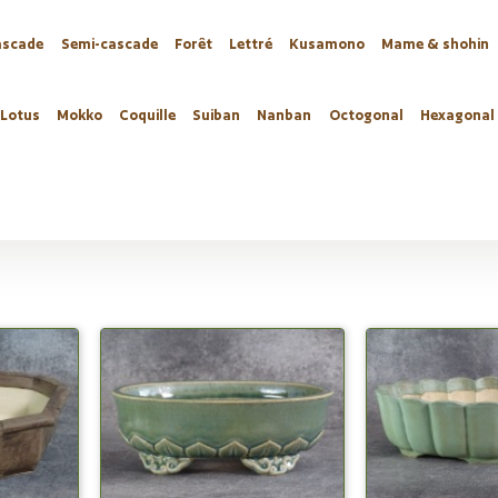
ascade
Semi-cascade
Forêt
Lettré
Kusamono
Mame & shohin
Lotus
Mokko
Coquille
Suiban
Nanban
Octogonal
Hexagonal