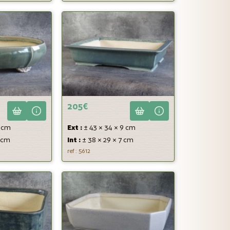
205€
8 cm
Ext :
± 43 × 34 × 9 cm
6 cm
Int :
± 38 × 29 × 7 cm
ref : 5612