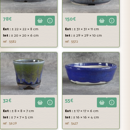
78€
150€
Ext :
± 22 × 22 × 8 cm
Ext :
± 31 × 31 × 11 cm
Int :
± 20 × 20 × 6 cm
Int :
± 29 × 29 × 10 cm
ref : 5582
ref : 5572
32€
55€
Ext :
± 8 × 8 × 7 cm
Ext :
± 17 × 17 × 6 cm
Int :
± 7 × 7 × 5 cm
Int :
± 16 × 16 × 4 cm
ref : 5629
ref : 5427