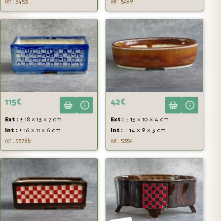
ref : 5453
ref : 5489
115€
42€
Ext :
± 18 × 13 × 7 cm
Ext :
± 15 × 10 × 4 cm
Int :
± 16 × 11 × 6 cm
Int :
± 14 × 9 × 3 cm
ref : 5378b
ref : 5354