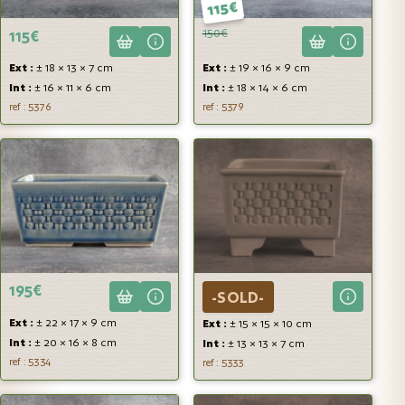
115€
150€
115€
Ext :
± 19 × 16 × 9 cm
Ext :
± 18 × 13 × 7 cm
Int :
± 18 × 14 × 6 cm
Int :
± 16 × 11 × 6 cm
ref : 5379
ref : 5376
195€
-SOLD-
Ext :
± 22 × 17 × 9 cm
Ext :
± 15 × 15 × 10 cm
Int :
± 20 × 16 × 8 cm
Int :
± 13 × 13 × 7 cm
ref : 5334
ref : 5333