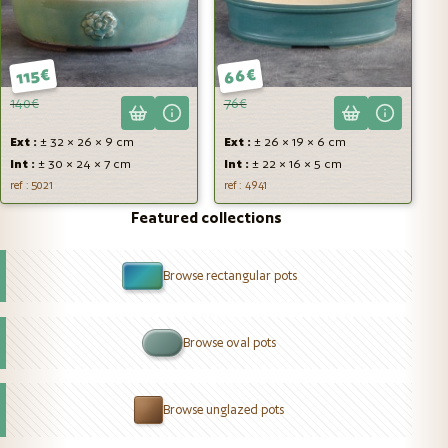
115€
66€
140€
76€
Ext :
± 32 × 26 × 9 cm
Ext :
± 26 × 19 × 6 cm
Int :
± 30 × 24 × 7 cm
Int :
± 22 × 16 × 5 cm
ref : 5021
ref : 4941
Featured collections
Browse rectangular pots
Browse oval pots
Browse unglazed pots