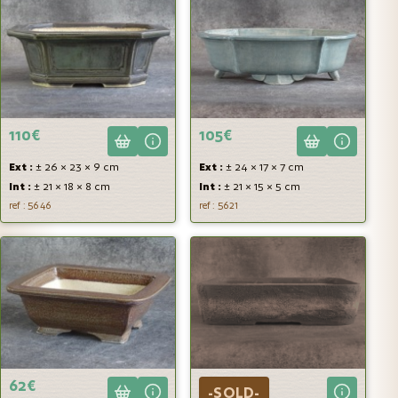
110€
105€
Ext :
± 26 × 23 × 9 cm
Ext :
± 24 × 17 × 7 cm
Int :
± 21 × 18 × 8 cm
Int :
± 21 × 15 × 5 cm
ref : 5646
ref : 5621
62€
-SOLD-