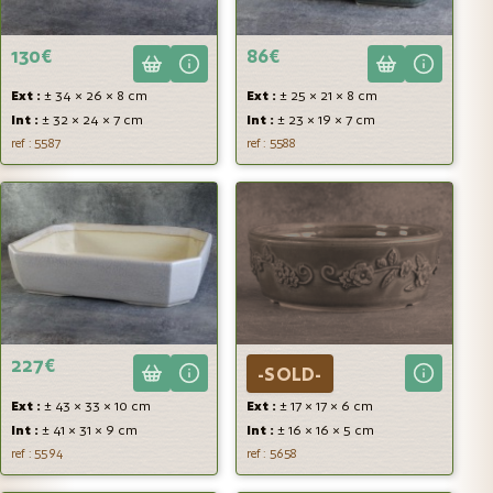
130€
86€
Ext :
± 34 × 26 × 8 cm
Ext :
± 25 × 21 × 8 cm
Int :
± 32 × 24 × 7 cm
Int :
± 23 × 19 × 7 cm
ref : 5587
ref : 5588
227€
-SOLD-
Ext :
± 43 × 33 × 10 cm
Ext :
± 17 × 17 × 6 cm
Int :
± 41 × 31 × 9 cm
Int :
± 16 × 16 × 5 cm
ref : 5594
ref : 5658