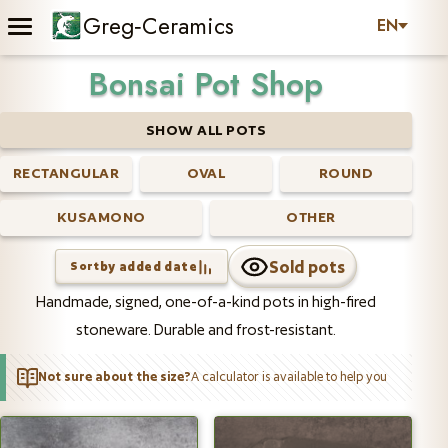
Greg‑Ceramics
EN
Bonsai Pot Shop
SHOW ALL POTS
RECTANGULAR
OVAL
ROUND
KUSAMONO
OTHER
Sold pots
by added date
Sort
Handmade, signed, one-of-a-kind pots in high-fired
stoneware. Durable and frost-resistant.
Not sure about the size?
A calculator is available to help you