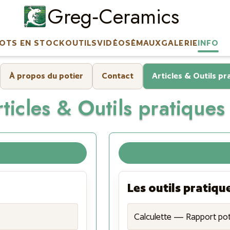
Greg‑Ceramics
OTS EN STOCK
OUTILS
VIDÉOS
ÉMAUX
GALERIE
INFO
À propos du potier
Contact
Articles & Outils pr
ticles & Outils pratiques
Les outils pratiqu
Calculette — Rapport po