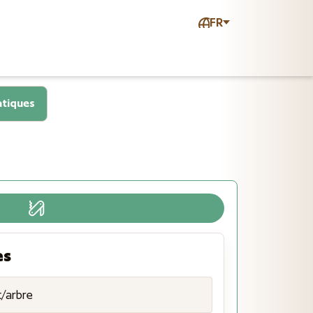
FR
atiques
es
t/arbre